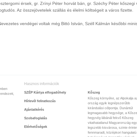
esztergomi érsek, gr. Zrínyi Péter horvát bán, gr. Széchy Péter kőszegi 
jogtudós. Az összejövetelek szállás és élelmi költségeit a város fizette.
Nevezetes vendégei voltak még Bittó István, Széll Kálmán későbbi minis
Hasznos információk
emben
SZÉP Kártya elfogadóhely
Kőszeg
rendezett,
Kőszeg környéke, az Alpokalja a
Hírlevél feliratkozás
ország egyik legnépszerűbb
kirándulási célpontja. Dunántúl
Ajánlatkérés
legmagasabb hegysége, a Kősze
hegység lábánál fekvő Kőszeg
Szobafoglalás
vitathatatlanul Magyarország egy
Elérhetőségek
legszebb kisvárosa, szinte érinte
fennmaradt, középkori hangulatú