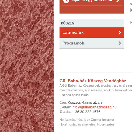
KŐSZEG
Látnivalók
Programok
Gül Baba-ház Kőszeg Vendégház
A Gül Baba-ház Kőszeg belvárosban, a várral sz
műemlékházban, 4 fő részére, antik bútorokkal be
2 szoba hallos lakás.
Cím:
Kőszeg, Rajnis utca 8.
E-mail:
info@gulbabahazkoszeg.hu
Telefon:
+36 30 222 1576
Honlapkészítés:
Igor Corner Internet
Hotel honlap üzemeltetés:
Hotelizátor