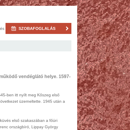
rés
SZOBAFOGLALÁS
működő vendéglátó helye. 1597-
45-ben itt nyílt meg Kőszeg első
zövetkezet üzemeltette. 1945 után a
sküvés első szakaszában a főúri
renc országbíró, Lippay György