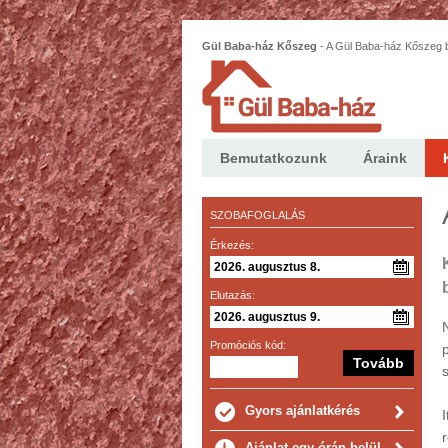
Gül Baba-ház Kőszeg
-
A Gül Baba-ház Kőszeg b
bútorokkal berendezett, 2 szoba hallos lakás.
Bemutatkozunk
Áraink
SZOBAFOGLALÁS
Érkezés:
Elutazás:
Promóciós kód:
Gyors ajánlatkérés
Ajánlat egy órán belül