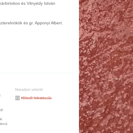
várbirtokos és Vitnyédy István
zterelnökök és gr. Apponyi Albert.
Maradjon velünk!
z
Hírlevél feliratkozás
gi-
ik
tlenül