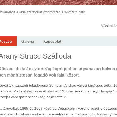
elvárosban, a várral szemben műemlékházban, 4 fő részére, antik
Ajánlatké
Kőszeg
Galéria
Kapcsolat
Arany Strucc Szálloda
Kőszeg, de talán az ország legrégebben ugyanazon helyen 
ben már biztosan fogadó volt falai között.
Nevét 17. századi tulajdonosa Somogyi András városi tanácsos adta. 16
patikája. Magántulajdonosok után az 1930-as évektől a helyi Hangya S
szovjet városparancsnokság sajátította ki.
Itt tárgyaltak 1665 és 1667 között a Wesselényi Ferenc vezette összee
részvevők bizalmas emberei. Személyesen is megjelent gr. Nádasdy Fe