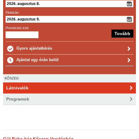
Elutazás:
Promóciós kód:
Gyors ajánlatkérés
Ajánlat egy órán belül
KŐSZEG
Látnivalók
Programok
Gül Baba-ház Kőszeg Vendégház