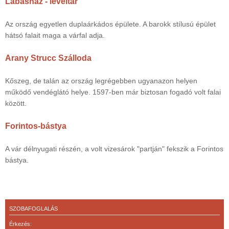
Lábasház - levéltár
Az ország egyetlen duplaárkádos épülete. A barokk stílusú épület
hátsó falait maga a várfal adja.
Arany Strucc Szálloda
Kőszeg, de talán az ország legrégebben ugyanazon helyen
működő vendéglátó helye. 1597-ben már biztosan fogadó volt falai
között.
Forintos-bástya
A vár délnyugati részén, a volt vizesárok "partján" fekszik a Forintos
bástya.
SZOBAFOGLALÁS
Érkezés: