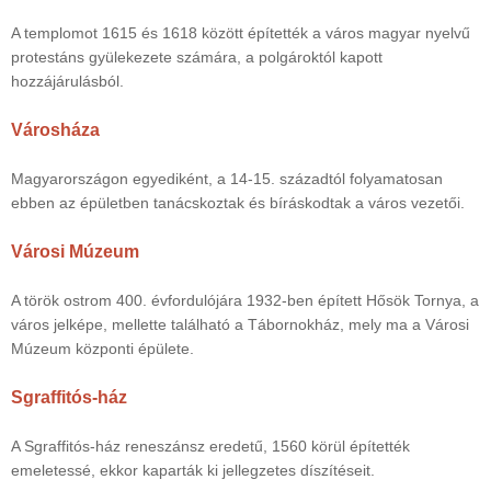
A templomot 1615 és 1618 között építették a város magyar nyelvű
protestáns gyülekezete számára, a polgároktól kapott
hozzájárulásból.
Városháza
Magyarországon egyediként, a 14-15. századtól folyamatosan
ebben az épületben tanácskoztak és bíráskodtak a város vezetői.
Városi Múzeum
A török ostrom 400. évfordulójára 1932-ben épített Hősök Tornya, a
város jelképe, mellette található a Tábornokház, mely ma a Városi
Múzeum központi épülete.
Sgraffitós-ház
A Sgraffitós-ház reneszánsz eredetű, 1560 körül építették
emeletessé, ekkor kaparták ki jellegzetes díszítéseit.