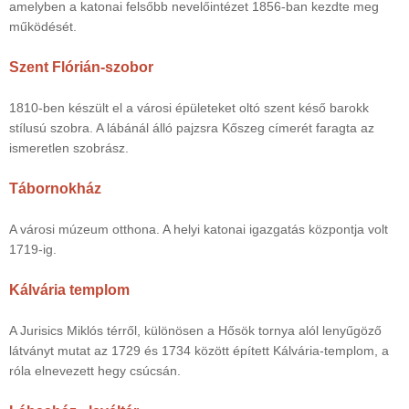
amelyben a katonai felsőbb nevelőintézet 1856-ban kezdte meg
működését.
Szent Flórián-szobor
1810-ben készült el a városi épületeket oltó szent késő barokk
stílusú szobra. A lábánál álló pajzsra Kőszeg címerét faragta az
ismeretlen szobrász.
Tábornokház
A városi múzeum otthona. A helyi katonai igazgatás központja volt
1719-ig.
Kálvária templom
A Jurisics Miklós térről, különösen a Hősök tornya alól lenyűgöző
látványt mutat az 1729 és 1734 között épített Kálvária-templom, a
róla elnevezett hegy csúcsán.