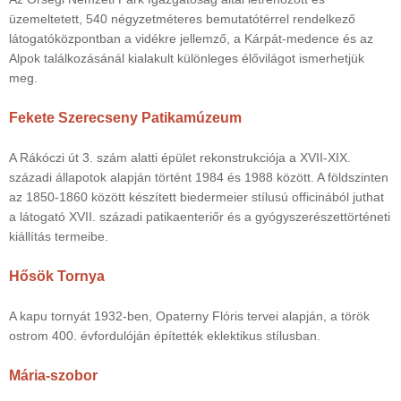
üzemeltetett, 540 négyzetméteres bemutatótérrel rendelkező
látogatóközpontban a vidékre jellemző, a Kárpát-medence és az
Alpok találkozásánál kialakult különleges élővilágot ismerhetjük
meg.
Fekete Szerecseny Patikamúzeum
A Rákóczi út 3. szám alatti épület rekonstrukciója a XVII-XIX.
századi állapotok alapján történt 1984 és 1988 között. A földszinten
az 1850-1860 között készített biedermeier stílusú officinából juthat
a látogató XVII. századi patikaenteriőr és a gyógyszerészettörténeti
kiállítás termeibe.
Hősök Tornya
A kapu tornyát 1932-ben, Opaterny Flóris tervei alapján, a török
ostrom 400. évfordulóján építették eklektikus stílusban.
Mária-szobor