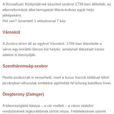
A Rózsafüzér Királynőjének készített szobrot 1739-ben állították, az
ellenreformáció által támogatott Mária-kultusz egyik helyi
jelképeként.
Hol van? Ismertető 1 sétaútvonal 7 kép
Városkút
A Jurisics téren áll az egykori Városkút. 1766-ban létesítette a
város egy korábbi láncos kút helyén, amelynek létezését írásos
adatok is bizonyítják.
Szentháromság-szobor
Pestis-szobornak is nevezhető, mert a kuruc harcok elültével kitört
járványban elhunytak emlékére ajánlották fel kőszeg katolikus hívei.
Öregtorony (Zwinger)
A kilencszögletű bástya – a vár mellett – a város védelmi
rendszerének legkorábbinak tartott része. Feltételezések szerint