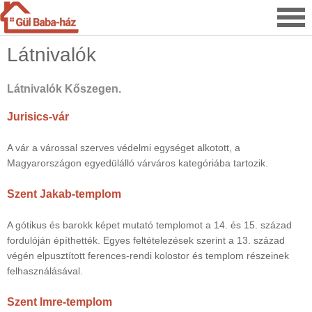
Látnivalók
Látnivalók Kőszegen.
Jurisics-vár
A vár a várossal szerves védelmi egységet alkotott, a
Magyarországon egyedülálló várváros kategóriába tartozik.
Szent Jakab-templom
A gótikus és barokk képet mutató templomot a 14. és 15. század
fordulóján építhették. Egyes feltételezések szerint a 13. század
végén elpusztított ferences-rendi kolostor és templom részeinek
felhasználásával.
Szent Imre-templom