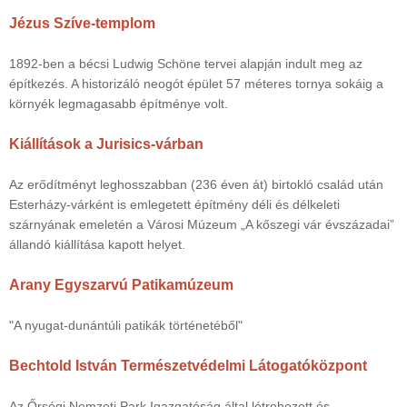
Jézus Szíve-templom
1892-ben a bécsi Ludwig Schöne tervei alapján indult meg az
építkezés. A historizáló neogót épület 57 méteres tornya sokáig a
környék legmagasabb építménye volt.
Kiállítások a Jurisics-várban
Az erődítményt leghosszabban (236 éven át) birtokló család után
Esterházy-várként is emlegetett építmény déli és délkeleti
szárnyának emeletén a Városi Múzeum „A kőszegi vár évszázadai”
állandó kiállítása kapott helyet.
Arany Egyszarvú Patikamúzeum
"A nyugat-dunántúli patikák történetéből"
Bechtold István Természetvédelmi Látogatóközpont
Az Őrségi Nemzeti Park Igazgatóság által létrehozott és