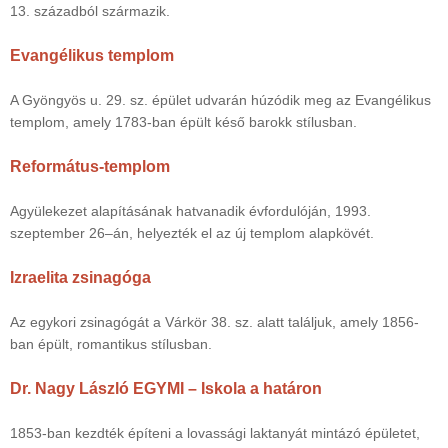
13. századból származik.
Evangélikus templom
A Gyöngyös u. 29. sz. épület udvarán húzódik meg az Evangélikus
templom, amely 1783-ban épült késő barokk stílusban.
Református-templom
Agyülekezet alapításának hatvanadik évfordulóján, 1993.
szeptember 26–án, helyezték el az új templom alapkövét.
Izraelita zsinagóga
Az egykori zsinagógát a Várkör 38. sz. alatt találjuk, amely 1856-
ban épült, romantikus stílusban.
Dr. Nagy László EGYMI – Iskola a határon
1853-ban kezdték építeni a lovassági laktanyát mintázó épületet,