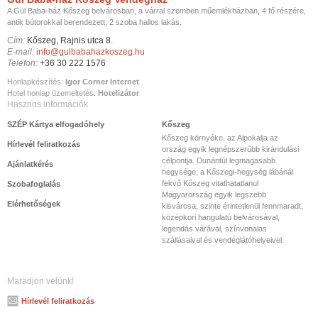
A Gül Baba-ház Kőszeg belvárosban, a várral szemben műemlékházban, 4 fő részére,
antik bútorokkal berendezett, 2 szoba hallos lakás.
Cím:
Kőszeg, Rajnis utca 8.
E-mail:
info@gulbabahazkoszeg.hu
Telefon:
+36 30 222 1576
Honlapkészítés:
Igor Corner Internet
Hotel honlap üzemeltetés:
Hotelizátor
Hasznos információk
SZÉP Kártya elfogadóhely
Kőszeg
Kőszeg környéke, az Alpokalja az
Hírlevél feliratkozás
ország egyik legnépszerűbb kirándulási
célpontja. Dunántúl legmagasabb
Ajánlatkérés
hegysége, a Kőszegi-hegység lábánál
fekvő Kőszeg vitathatatlanul
Szobafoglalás
Magyarország egyik legszebb
Elérhetőségek
kisvárosa, szinte érintetlenül fennmaradt,
középkori hangulatú belvárosával,
legendás várával, színvonalas
szállásaival és vendéglátóhelyeivel.
Maradjon velünk!
Hírlevél feliratkozás