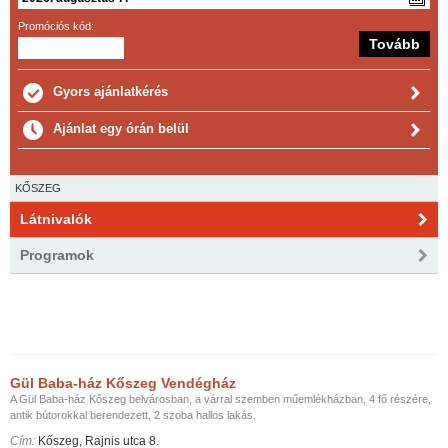
Promóciós kód:
Gyors ajánlatkérés
Ajánlat egy órán belül
KŐSZEG
Látnivalók
Programok
Gül Baba-ház Kőszeg Vendégház
A Gül Baba-ház Kőszeg belvárosban, a várral szemben műemlékházban, 4 fő részére,
antik bútorokkal berendezett, 2 szoba hallos lakás.
Cím:
Kőszeg, Rajnis utca 8.