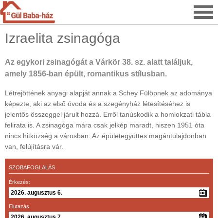
Izraelita zsinagóga
Az egykori zsinagógát a Várkör 38. sz. alatt találjuk,
amely 1856-ban épült, romantikus stílusban.
Létrejöttének anyagi alapját annak a Schey Fülöpnek az adománya
képezte, aki az első óvoda és a szegényház létesítéséhez is
jelentős összeggel járult hozzá. Erről tanúskodik a homlokzati tábla
felirata is. A zsinagóga mára csak jelkép maradt, hiszen 1951 óta
nincs hitközség a városban. Az épületegyüttes magántulajdonban
van, felújításra vár.
SZOBAFOGLALÁS
Érkezés:
Elutazás: