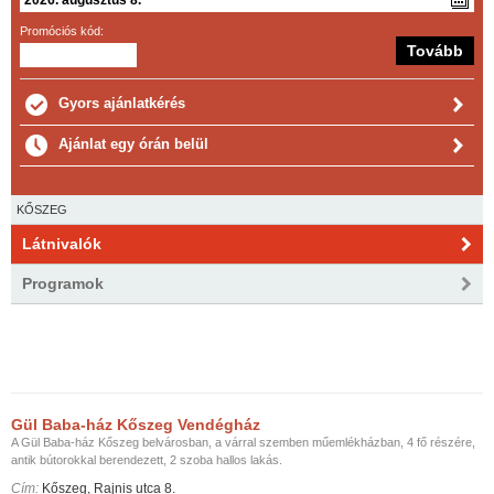
Promóciós kód:
Gyors ajánlatkérés
Ajánlat egy órán belül
KŐSZEG
Látnivalók
Programok
Gül Baba-ház Kőszeg Vendégház
A Gül Baba-ház Kőszeg belvárosban, a várral szemben műemlékházban, 4 fő részére,
antik bútorokkal berendezett, 2 szoba hallos lakás.
Cím:
Kőszeg, Rajnis utca 8.