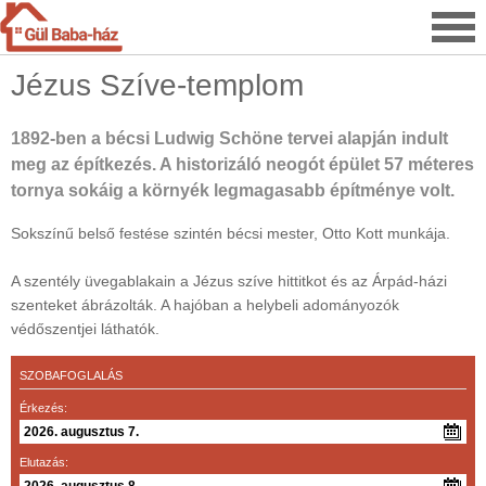
Jézus Szíve-templom
1892-ben a bécsi Ludwig Schöne tervei alapján indult
meg az építkezés. A historizáló neogót épület 57 méteres
tornya sokáig a környék legmagasabb építménye volt.
Sokszínű belső festése szintén bécsi mester, Otto Kott munkája.
A szentély üvegablakain a Jézus szíve hittitkot és az Árpád-házi
szenteket ábrázolták. A hajóban a helybeli adományozók
védőszentjei láthatók.
SZOBAFOGLALÁS
Érkezés:
Elutazás: