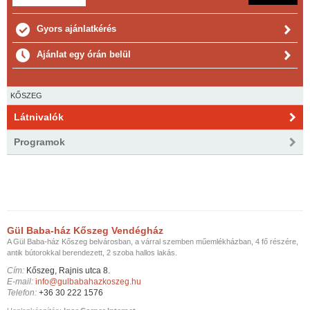
Gyors ajánlatkérés
Ajánlat egy órán belül
KŐSZEG
Látnivalók
Programok
Gül Baba-ház Kőszeg Vendégház
A Gül Baba-ház Kőszeg belvárosban, a várral szemben műemlékházban, 4 fő részére,
antik bútorokkal berendezett, 2 szoba hallos lakás.
Cím:
Kőszeg, Rajnis utca 8.
E-mail:
info@gulbabahazkoszeg.hu
Telefon:
+36 30 222 1576