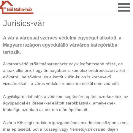
Jurisics-vár
A vár a várossal szerves védelmi egységet alkotott, a
Magyarországon egyedülálló várváros kategóriába
tartozik.
A várost védő erődítményrendszer egyik legfontosabb része, de
annak ellenére, hogy önmagában is komplex erődrendszert alkot –
elővárral, belsővárral és a kettőt külön-külön is körbevevő
vizesárokkal – a város védelmi rendszere nélkül nem védhető.
A gyilokjárón láthatók a védelem segítésére épített szerkezetek, az
ágyúpaddal és lőrésekkel ellátott sarokbástyák, amelyeknek
többsége azonban az ostrom után épülhetett.
A vár a Kőszegi uradalom igazgatásának mindenkori központja volt
már építésétől. Sőt a Kőszegi vagy Németújvári család idején