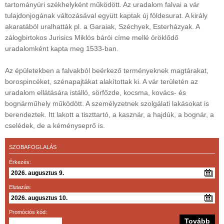
tartományúri székhelyként működött. Az uradalom falvai a vár
tulajdonjogának változásával együtt kaptak új földesurat. A király
akaratából uralhatták pl. a Garaiak, Széchyek, Esterházyak. A
zálogbirtokos Jurisics Miklós bárói címe mellé öröklődő
uradalomként kapta meg 1533-ban.
Az épületekben a falvakból beérkező terményeknek magtárakat,
borospincéket, szénapajtákat alakítottak ki. A vár területén az
uradalom ellátására istálló, sörfőzde, kocsma, kovács- és
bognárműhely működött. A személyzetnek szolgálati lakásokat is
berendeztek. Itt lakott a tiszttartó, a kasznár, a hajdúk, a bognár, a
cselédek, de a kéményseprő is.
SZOBAFOGLALÁS
Érkezés:
Elutazás:
Promóciós kód: