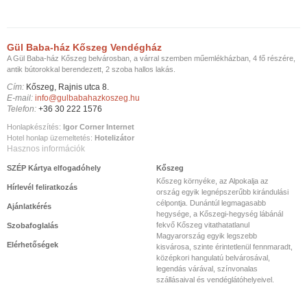
Gül Baba-ház Kőszeg Vendégház
A Gül Baba-ház Kőszeg belvárosban, a várral szemben műemlékházban, 4 fő részére,
antik bútorokkal berendezett, 2 szoba hallos lakás.
Cím:
Kőszeg, Rajnis utca 8.
E-mail:
info@gulbabahazkoszeg.hu
Telefon:
+36 30 222 1576
Honlapkészítés:
Igor Corner Internet
Hotel honlap üzemeltetés:
Hotelizátor
Hasznos információk
SZÉP Kártya elfogadóhely
Kőszeg
Kőszeg környéke, az Alpokalja az
Hírlevél feliratkozás
ország egyik legnépszerűbb kirándulási
célpontja. Dunántúl legmagasabb
Ajánlatkérés
hegysége, a Kőszegi-hegység lábánál
fekvő Kőszeg vitathatatlanul
Szobafoglalás
Magyarország egyik legszebb
Elérhetőségek
kisvárosa, szinte érintetlenül fennmaradt,
középkori hangulatú belvárosával,
legendás várával, színvonalas
szállásaival és vendéglátóhelyeivel.