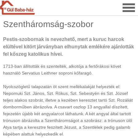
Szentháromság-szobor
Pestis-szobornak is nevezhető, mert a kuruc harcok
elültével kitört járványban elhunytak emlékére ajánlották
fel kőszeg katolikus hívei.
1713-ban állították és szentelték, alkotója a fertőrákosi követ
használó Servatius Leithner soproni kőfaragó.
Nyolcszögletű talapzatán öt szent mellékalakját helyezték el:
Nepomuki Szt. János, Szt. Rókus, Szt. Sebestyén és Szt. József
teljes alakos szobrát, illetve a kezében keresztet tartó Szt. Rozáliát
domborműben ábrázolva. A csavart oszlop 13 angyallal díszített,
fejezetén újabb két angyalarcot láthatunk. A két angyal által tartott
trónuson ábrázolta a Szentháromságot a szobrász: a trónuson ülő
Atya tartja a keresztre feszített Jézust, a Szentlélek pedig galamb
képében alattuk helyezkedik el.