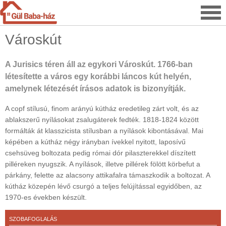
Városkút
A Jurisics téren áll az egykori Városkút. 1766-ban
létesítette a város egy korábbi láncos kút helyén,
amelynek létezését írásos adatok is bizonyítják.
A copf stílusú, finom arányú kútház eredetileg zárt volt, és az
ablakszerű nyílásokat zsalugáterek fedték. 1818-1824 között
formálták át klasszicista stílusban a nyílások kibontásával. Mai
képében a kútház négy irányban ívekkel nyitott, laposívű
csehsüveg boltozata pedig római dór pilaszterekkel díszített
pilléreken nyugszik. A nyílások, illetve pillérek fölött körbefut a
párkány, felette az alacsony attikafalra támaszkodik a boltozat. A
kútház közepén lévő csurgó a teljes felújítással egyidőben, az
1970-es években készült.
SZOBAFOGLALÁS