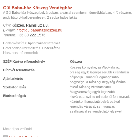
Gül Baba-ház Kőszeg Vendégház
A Gül Baba-ház Kőszeg belvárosban, a várral szemben műemlékházban, 4 fő részére,
antik bútorokkal berendezett, 2 szoba hallos lakás.
Cím:
Kőszeg, Rajnis utca 8.
E-mail:
info@gulbabahazkoszeg.hu
Telefon:
+36 30 222 1576
Honlapkészítés:
Igor Corner Internet
Hotel honlap üzemeltetés:
Hotelizátor
Hasznos információk
SZÉP Kártya elfogadóhely
Kőszeg
Kőszeg környéke, az Alpokalja az
Hírlevél feliratkozás
ország egyik legnépszerűbb kirándulási
célpontja. Dunántúl legmagasabb
Ajánlatkérés
hegysége, a Kőszegi-hegység lábánál
fekvő Kőszeg vitathatatlanul
Szobafoglalás
Magyarország egyik legszebb
Elérhetőségek
kisvárosa, szinte érintetlenül fennmaradt,
középkori hangulatú belvárosával,
legendás várával, színvonalas
szállásaival és vendéglátóhelyeivel.
Maradjon velünk!