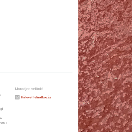
Maradjon velünk!
z
Hírlevél feliratkozás
gi-
ik
tlenül