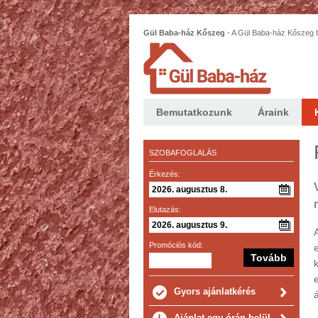
Gül Baba-ház Kőszeg
-
A Gül Baba-ház Kőszeg b
bútorokkal berendezett, 2 szoba hallos lakás.
Bemutatkozunk
Áraink
SZOBAFOGLALÁS
Érkezés:
Elutazás:
Promóciós kód:
Gyors ajánlatkérés
Ajánlat egy órán belül