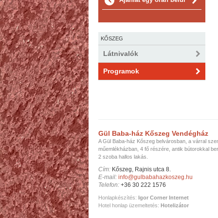
KŐSZEG
Látnivalók
Programok
Gül Baba-ház Kőszeg Vendégház
A Gül Baba-ház Kőszeg belvárosban, a várral sz
műemlékházban, 4 fő részére, antik bútorokkal be
2 szoba hallos lakás.
Cím:
Kőszeg, Rajnis utca 8.
E-mail:
info@gulbabahazkoszeg.hu
Telefon:
+36 30 222 1576
Honlapkészítés:
Igor Corner Internet
Hotel honlap üzemeltetés:
Hotelizátor