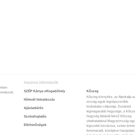
Hasznos információk
emben
SZÉP Kártya elfogadóhely
Kőszeg
rendezett,
Kőszeg környéke, az Alpokalja a
Hírlevél feliratkozás
ország egyik legnépszerűbb
kirándulási célpontja. Dunántúl
Ajánlatkérés
legmagasabb hegysége, a Kősze
hegység lábánál fekvő Kőszeg
Szobafoglalás
vitathatatlanul Magyarország egy
Elérhetőségek
legszebb kisvárosa, szinte érinte
fennmaradt, középkori hangulatú