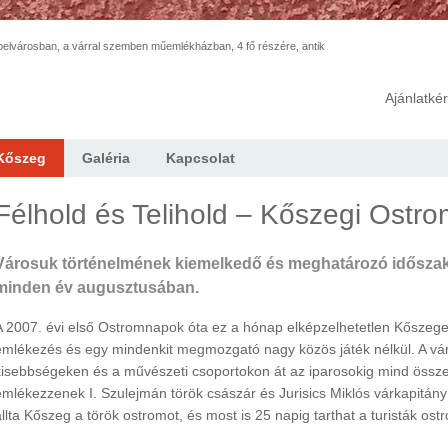
elvárosban, a várral szemben műemlékházban, 4 fő részére, antik
Ajánlatké
Kőszeg
Galéria
Kapcsolat
Félhold és Telihold – Kőszegi Ostr
Városuk történelmének kiemelkedő és meghatározó idősza
minden év augusztusában.
A 2007. évi első Ostromnapok óta ez a hónap elképzelhetetlen Kőszeg
emlékezés és egy mindenkit megmozgató nagy közös játék nélkül. A váro
kisebbségeken és a művészeti csoportokon át az iparosokig mind összef
emlékezzenek I. Szulejmán török császár és Jurisics Miklós várkapitá
állta Kőszeg a török ostromot, és most is 25 napig tarthat a turisták ost