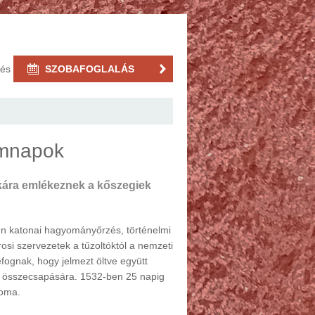
rés
SZOBAFOGLALÁS
omnapok
kára emlékeznek a kőszegiek
en katonai hagyományőrzés, történelmi
si szervezetek a tűzoltóktól a nemzeti
ognak, hogy jelmezt öltve együtt
ny összecsapására. 1532-ben 25 napig
roma.