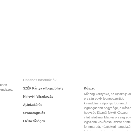
Hasznos információk
emben
SZÉP Kártya elfogadóhely
Kőszeg
rendezett,
Kőszeg környéke, az Alpokalja a
Hírlevél feliratkozás
ország egyik legnépszerűbb
kirándulási célpontja. Dunántúl
Ajánlatkérés
legmagasabb hegysége, a Kősze
hegység lábánál fekvő Kőszeg
Szobafoglalás
vitathatatlanul Magyarország egy
Elérhetőségek
legszebb kisvárosa, szinte érinte
fennmaradt, középkori hangulatú