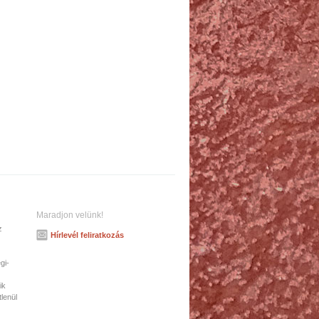
Maradjon velünk!
z
Hírlevél feliratkozás
gi-
ik
tlenül