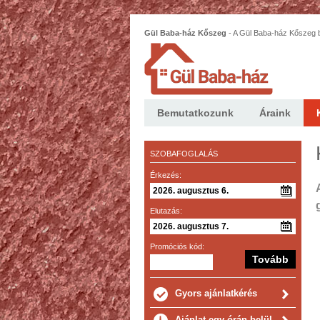
Gül Baba-ház Kőszeg
-
A Gül Baba-ház Kőszeg b
bútorokkal berendezett, 2 szoba hallos lakás.
Bemutatkozunk
Áraink
SZOBAFOGLALÁS
Érkezés:
Elutazás:
Promóciós kód:
Gyors ajánlatkérés
Ajánlat egy órán belül