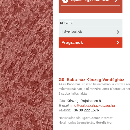
KŐSZEG
Látnivalók
Programok
Gül Baba-ház Kőszeg Vendégház
A Gül Baba-ház Kőszeg belvárosban, a várral sz
műemlékházban, 4 fő részére, antik bútorokkal be
2 szoba hallos lakás.
Cím:
Kőszeg, Rajnis utca 8.
E-mail:
info@gulbabahazkoszeg.hu
Telefon:
+36 30 222 1576
Honlapkészítés:
Igor Corner Internet
Hotel honlap üzemeltetés:
Hotelizátor