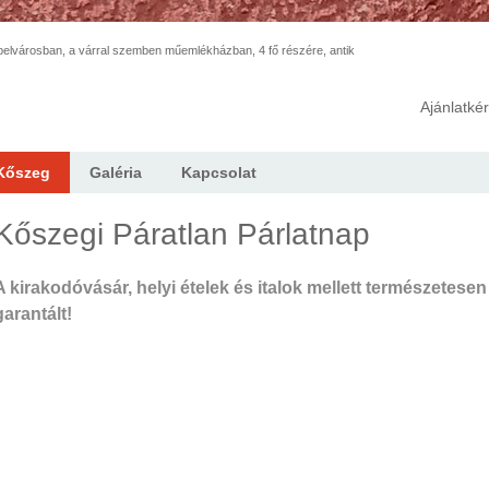
elvárosban, a várral szemben műemlékházban, 4 fő részére, antik
Ajánlatké
Kőszeg
Galéria
Kapcsolat
Kőszegi Páratlan Párlatnap
A kirakodóvásár, helyi ételek és italok mellett természetesen 
garantált!