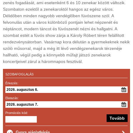
zenés fogadását, ami esetenként 6 és 10 zenekar között változik.
Szombaton ezektől a zenekaroktól hangos az egész város.
Délidőben minden nagyobb vendéglőben fúvószene szól. A
felvonulás után a város különböző pontjain lehet népzenét és
néptáncot, modern táncot és fúvószenét nézni és hallgatni. A
szombat estét a fúvós show zárja a Károly Róbert téren felállított
rendezvénysátorban. Vasárnap kora délután a gyermekeknek nekik
szóló műsorral, majd a még itt lévő vendégzenekarok térzenéje
hallható, végül pedig a könnyebb műfajt játszó zenekarok
koncertjeivel zárul a háromnapos fesztivál.
SZOBAFOGLALÁS
Érkezés:
Elutazás:
Promóciós kód:
Gyors ajánlatkérés