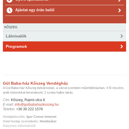
Ajánlat egy órán belül
KŐSZEG
Látnivalók
Programok
Gül Baba-ház Kőszeg Vendégház
A Gül Baba-ház Kőszeg belvárosban, a várral szemben műemlékházban, 4 fő részére,
antik bútorokkal berendezett, 2 szoba hallos lakás.
Cím:
Kőszeg, Rajnis utca 8.
E-mail:
info@gulbabahazkoszeg.hu
Telefon:
+36 30 222 1576
Honlapkészítés:
Igor Corner Internet
Hotel honlap üzemeltetés:
Hotelizátor
Hasznos információk