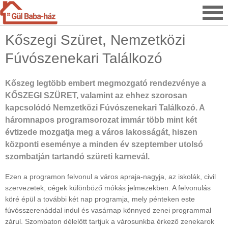
Kőszegi Szüret, Nemzetközi
Fúvószenekari Találkozó
Kőszeg legtöbb embert megmozgató rendezvénye a
KŐSZEGI SZÜRET, valamint az ehhez szorosan
kapcsolódó Nemzetközi Fúvószenekari Találkozó. A
háromnapos programsorozat immár több mint két
évtizede mozgatja meg a város lakosságát, hiszen
központi eseménye a minden év szeptember utolsó
szombatján tartandó szüreti karnevál.
Ezen a programon felvonul a város apraja-nagyja, az iskolák, civil
szervezetek, cégek különböző mókás jelmezekben. A felvonulás
köré épül a további két nap programja, mely pénteken este
fúvósszerenáddal indul és vasárnap könnyed zenei programmal
zárul. Szombaton délelőtt tartjuk a városunkba érkező zenekarok