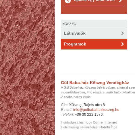
KŐSZEG
Látnivalók
Programok
Gül Baba-ház Kőszeg Vendégház
A Gül Baba-ház Kőszeg belvárosban, a várral sz
műemlékházban, 4 fő részére, antik bútorokkal be
2 szoba hallos lakás.
Cím:
Kőszeg, Rajnis utca 8.
E-mail:
info@gulbabahazkoszeg.hu
Telefon:
+36 30 222 1576
Honlapkészítés:
Igor Corner Internet
Hotel honlap üzemeltetés:
Hotelizátor