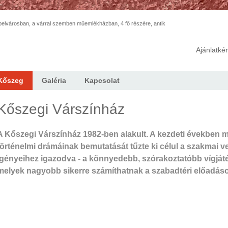
elvárosban, a várral szemben műemlékházban, 4 fő részére, antik
Ajánlatké
Kőszeg
Galéria
Kapcsolat
Kőszegi Várszínház
A Kőszegi Várszínház 1982-ben alakult. A kezdeti években 
történelmi drámáinak bemutatását tűzte ki célul a szakmai v
igényeihez igazodva - a könnyedebb, szórakoztatóbb vígjáté
melyek nagyobb sikerre számíthatnak a szabadtéri előadáso