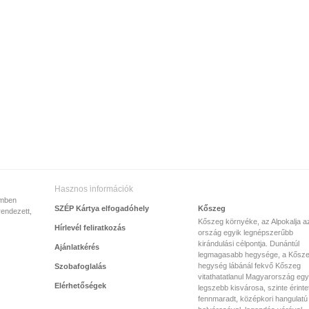
Hasznos információk
emben
SZÉP Kártya elfogadóhely
Kőszeg
rendezett,
Kőszeg környéke, az Alpokalja a
Hírlevél feliratkozás
ország egyik legnépszerűbb
kirándulási célpontja. Dunántúl
Ajánlatkérés
legmagasabb hegysége, a Kősze
hegység lábánál fekvő Kőszeg
Szobafoglalás
vitathatatlanul Magyarország egy
Elérhetőségek
legszebb kisvárosa, szinte érinte
fennmaradt, középkori hangulatú