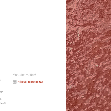
Maradjon velünk!
z
Hírlevél feliratkozás
gi-
ik
tlenül