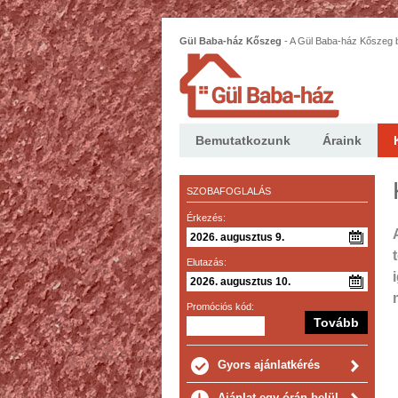
Gül Baba-ház Kőszeg
-
A Gül Baba-ház Kőszeg b
bútorokkal berendezett, 2 szoba hallos lakás.
Bemutatkozunk
Áraink
SZOBAFOGLALÁS
Érkezés:
Elutazás:
Promóciós kód:
Gyors ajánlatkérés
Ajánlat egy órán belül