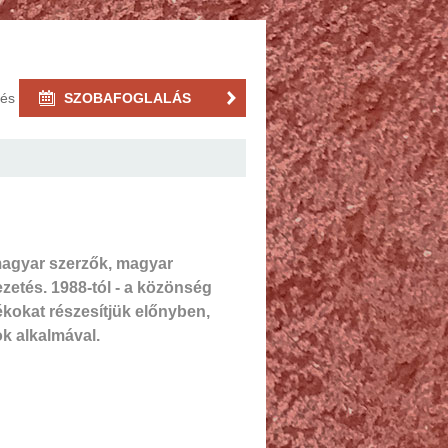
rés
SZOBAFOGLALÁS
magyar szerzők, magyar
ezetés. 1988-tól - a közönség
kokat részesítjük előnyben,
k alkalmával.