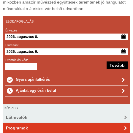
miközben amatőr művészeti együttesek teremtenek jó hangulatot
műsorukkal a Jurisics-vár belső udvarában.
SZOBAFOGLALÁS
Érkezés:
Elutazás:
Promóciós kód:
Gyors ajánlatkérés
Ajánlat egy órán belül
KŐSZEG
Látnivalók
Programok