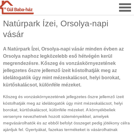
Natúrpark Ízei, Orsolya-napi
vásár
A Natúrpark Ízei, Orsolya-napi vásár minden évben az
Orsolya naphoz legközelebb eső hétvégén kerül
megrendezésre. Kőszeg és vonzáskörnyezetének
jellegzetes őszre jellemző ízeit kóstolhatják meg az
idelátogatók úgy mint mézeskalácsot, helyi borokat,
kürtőskalácsot, különféle mézeket.
Kőszeg és vonzáskörnyezetének jellegzetes őszre jellemző ízeit
kóstolhatják meg az idelátogatók úgy mint mézeskalácsot, helyi
borokat, kürtőskalácsot, különféle mézeket. A környékbeliek
versenyre nevezhetnek hozott süteményeikkel, amelyek
megvásárolhatók és az ebből befolyt összeget pedig jótékony célra
ajánljuk fel. Gyertyákat, fazekas termékeket is vásárolhatnak