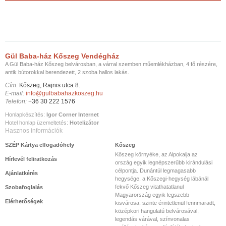
Gül Baba-ház Kőszeg Vendégház
A Gül Baba-ház Kőszeg belvárosban, a várral szemben műemlékházban, 4 fő részére,
antik bútorokkal berendezett, 2 szoba hallos lakás.
Cím:
Kőszeg, Rajnis utca 8.
E-mail:
info@gulbabahazkoszeg.hu
Telefon:
+36 30 222 1576
Honlapkészítés:
Igor Corner Internet
Hotel honlap üzemeltetés:
Hotelizátor
Hasznos információk
SZÉP Kártya elfogadóhely
Kőszeg
Kőszeg környéke, az Alpokalja az
Hírlevél feliratkozás
ország egyik legnépszerűbb kirándulási
célpontja. Dunántúl legmagasabb
Ajánlatkérés
hegysége, a Kőszegi-hegység lábánál
fekvő Kőszeg vitathatatlanul
Szobafoglalás
Magyarország egyik legszebb
Elérhetőségek
kisvárosa, szinte érintetlenül fennmaradt,
középkori hangulatú belvárosával,
legendás várával, színvonalas