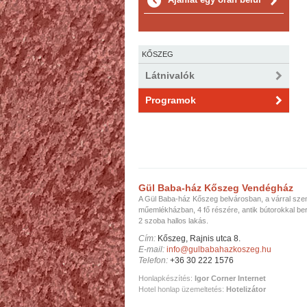
KŐSZEG
Látnivalók
Programok
Gül Baba-ház Kőszeg Vendégház
A Gül Baba-ház Kőszeg belvárosban, a várral sz
műemlékházban, 4 fő részére, antik bútorokkal be
2 szoba hallos lakás.
Cím:
Kőszeg, Rajnis utca 8.
E-mail:
info@gulbabahazkoszeg.hu
Telefon:
+36 30 222 1576
Honlapkészítés:
Igor Corner Internet
Hotel honlap üzemeltetés:
Hotelizátor