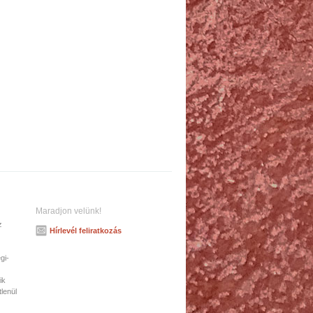
Maradjon velünk!
z
Hírlevél feliratkozás
gi-
ik
tlenül