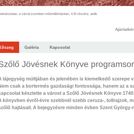
elvárosban, a várral szemben műemlékházban, 4 fő részére, antik
Ajánlatké
Kőszeg
Galéria
Kapcsolat
Szőlő Jövésnek Könyve programsor
A tájegység múltjában és jelenében is kiemelkedő szerepe v
Nem csak a bortermés gazdasági fontossága, hanem az a saj
kapcsolat késztette a várost a Szőlő Jövésnek Könyve 1740.
A könyvben évről-évre szebbnél szebb ceruza-, tollrajzok, m
szőlő hajtásait. A bejegyzésre minden évben Szent György-na