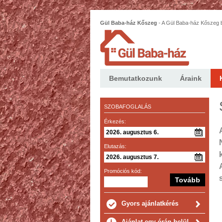
Gül Baba-ház Kőszeg
-
A Gül Baba-ház Kőszeg b
bútorokkal berendezett, 2 szoba hallos lakás.
Bemutatkozunk
Áraink
SZOBAFOGLALÁS
Érkezés:
Elutazás:
Promóciós kód:
Gyors ajánlatkérés
Ajánlat egy órán belül