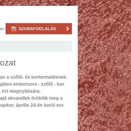
rés
SZOBAFOGLALÁS
ozat
an a szőlő- és bortermelésnek.
átos embersors - szőlő - bor
 évi megnyitására.
ajd akvarellek örökítik meg a
pkor, április 24-én kerül sor.