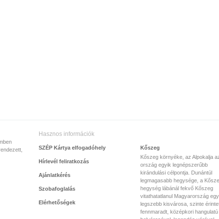
Hasznos információk
emben
SZÉP Kártya elfogadóhely
Kőszeg
rendezett,
Kőszeg környéke, az Alpokalja a
Hírlevél feliratkozás
ország egyik legnépszerűbb
kirándulási célpontja. Dunántúl
Ajánlatkérés
legmagasabb hegysége, a Kősze
hegység lábánál fekvő Kőszeg
Szobafoglalás
vitathatatlanul Magyarország egy
Elérhetőségek
legszebb kisvárosa, szinte érinte
fennmaradt, középkori hangulatú