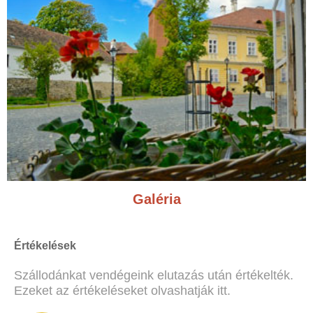
Galéria
Értékelések
Szállodánkat vendégeink elutazás után értékelték.
Ezeket az értékeléseket olvashatják itt.