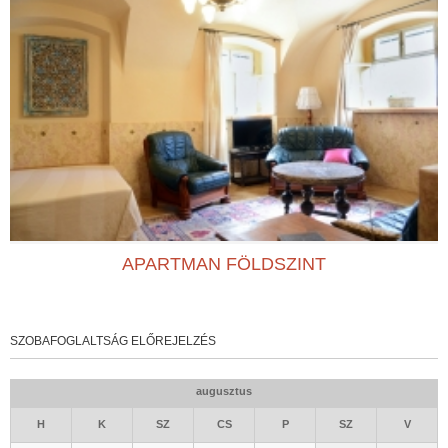
APARTMAN FÖLDSZINT
SZOBAFOGLALTSÁG ELŐREJELZÉS
augusztus
H
K
SZ
CS
P
SZ
V