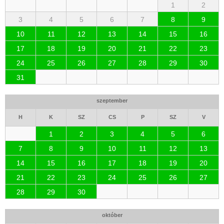
1
2
3
4
5
6
7
8
9
10
11
12
13
14
15
16
17
18
19
20
21
22
23
24
25
26
27
28
29
30
31
szeptember
H
K
SZ
CS
P
SZ
V
1
2
3
4
5
6
7
8
9
10
11
12
13
14
15
16
17
18
19
20
21
22
23
24
25
26
27
28
29
30
október