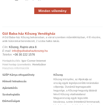
Minden vélemény
Gül Baba-ház Kőszeg Vendégház
A Gül Baba-ház Kőszeg belvárosban, a várral szemben műemlékházban, 4 fő részére,
antik bútorokkal berendezett, 2 szoba hallos lakás.
Cím:
Kőszeg, Rajnis utca 8.
E-mail:
info@gulbabahazkoszeg.hu
Telefon:
+36 30 222 1576
Honlapkészítés:
Igor Corner Internet
Hotel honlap üzemeltetés:
Hotelizátor
Hasznos információk
SZÉP Kártya elfogadóhely
Kőszeg
Kőszeg környéke, az Alpokalja az
Hírlevél feliratkozás
ország egyik legnépszerűbb kirándulási
célpontja. Dunántúl legmagasabb
Ajánlatkérés
hegysége, a Kőszegi-hegység lábánál
fekvő Kőszeg vitathatatlanul
Szobafoglalás
Magyarország egyik legszebb
Elérhetőségek
kisvárosa, szinte érintetlenül fennmaradt,