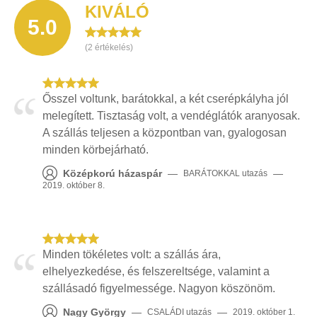
KIVÁLÓ
5.0
(
2
értékelés)
Ősszel voltunk, barátokkal, a két cserépkályha jól
melegített. Tisztaság volt, a vendéglátók aranyosak.
A szállás teljesen a központban van, gyalogosan
minden körbejárható.
Középkorú házaspár
—
—
BARÁTOKKAL
utazás
2019. október 8.
Minden tökéletes volt: a szállás ára,
elhelyezkedése, és felszereltsége, valamint a
szállásadó figyelmessége. Nagyon köszönöm.
Nagy György
—
—
CSALÁDI
utazás
2019. október 1.