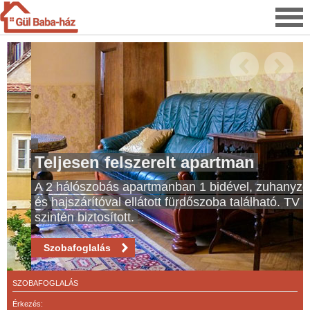
Teljesen felszerelt apartman
A 2 hálószobás apartmanban 1 bidével, zuhanyzóval
és hajszárítóval ellátott fürdőszoba található. TV
szintén biztosított.
Szobafoglalás
SZOBAFOGLALÁS
Érkezés: