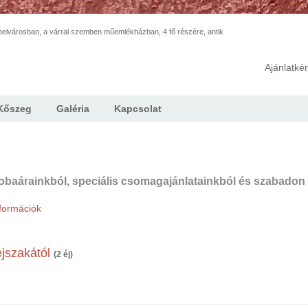
elvárosban, a várral szemben műemlékházban, 4 fő részére, antik
Ajánlatké
Kőszeg
Galéria
Kapcsolat
obaárainkból, speciális csomagajánlatainkból és szabadon 
formációk
éjszakától
(2 éj)