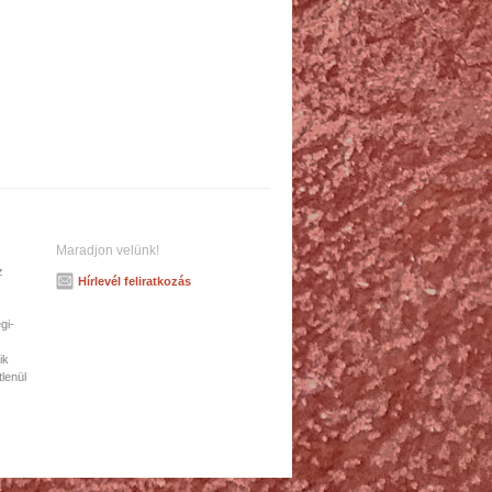
Maradjon velünk!
z
Hírlevél feliratkozás
gi-
ik
tlenül