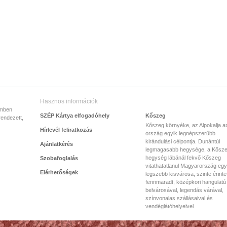
Hasznos információk
emben
SZÉP Kártya elfogadóhely
Kőszeg
rendezett,
Kőszeg környéke, az Alpokalja a
Hírlevél feliratkozás
ország egyik legnépszerűbb
kirándulási célpontja. Dunántúl
Ajánlatkérés
legmagasabb hegysége, a Kősze
hegység lábánál fekvő Kőszeg
Szobafoglalás
vitathatatlanul Magyarország egy
Elérhetőségek
legszebb kisvárosa, szinte érinte
fennmaradt, középkori hangulatú
belvárosával, legendás várával,
színvonalas szállásaival és
vendéglátóhelyeivel.