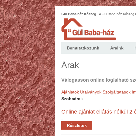
Gül Baba-ház Kőszeg
-
A Gül Baba-ház Kőszeg b
bútorokkal berendezett, 2 szoba hallos lakás.
Bemutatkozunk
Áraink
Árak
Válogasson online foglalható sz
Ajánlatok
Utalványok
Szolgáltatások
In
Szobaárak
Online ajánlat ellátás nélkül 2 
-
Részletek