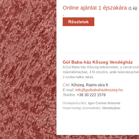
Online ajánlat 1 éjszakára
(1 éj)
-
Részletek
Gül Baba-ház Kőszeg Vendégház
A Gül Baba-ház Kőszeg belvárosban, a várral sz
műemlékházban, 4 fő részére, antik bútorokkal be
2 szoba hallos lakás.
Cím:
Kőszeg, Rajnis utca 8.
E-mail:
info@gulbabahazkoszeg.hu
Telefon:
+36 30 222 1576
Honlapkészítés:
Igor Corner Internet
Hotel honlap üzemeltetés:
Hotelizátor